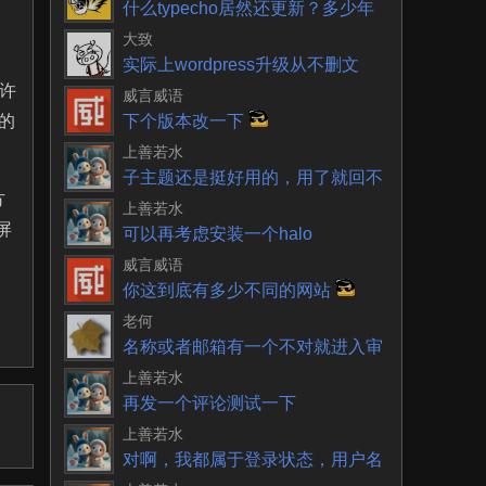
什么typecho居然还更新？多少年
了一直以为就
大致
实际上wordpress升级从不删文
许
件。不再使用
威言威语
的
下个版本改一下
上善若水
子主题还是挺好用的，用了就回不
方
去了
上善若水
屏
可以再考虑安装一个halo
威言威语
你这到底有多少不同的网站
老何
名称或者邮箱有一个不对就进入审
核呀
上善若水
再发一个评论测试一下
上善若水
对啊，我都属于登录状态，用户名
和邮箱都没有单独输