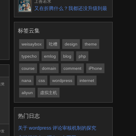
上善若水
又在折腾什么？我都还没升级到最
新版，有些问题要解
标签云集
weisaybox
吐槽
design
theme
typecho
emlog
blog
php
course
domain
comment
iPhone
nana
css
wordpress
internet
板凳
aliyun
虚拟主机
热门日志
关于 wordpress 评论审核机制的探究
沙发