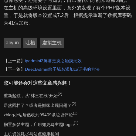
总体感受，还是要学习知识，自己懂代码才能知道原因吧。
在主机的高级环境设置里面，意外的发现了有个PHP版本设
置，于是就将版本设置成7.2后，根据提示重新了数据库密码
为41位加密。
aliyun
吐槽
虚拟主机
【上一篇】
ipadmini2屏幕更换之触摸无效
【下一篇】
DirectAdmin给子域名添加ca证书的方法
您可能还会对这些文章感兴趣！
(2)
重新起航，从“林三在线”开始
(2)
居然回档了？或者是搬家出现问题？
(1)
zblog小站居然收到99409条垃圾评论
(1)
搁置多梦主题，启用知更鸟主题begin
主机资源耗尽与站点健康检测