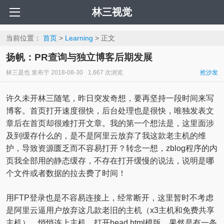
林三视觉
当前位置：
首页
>
Learning
> 正文
扬帆：PR查询与独立博客后期发展
林三是也
发布于
2018-08-30
1,667 次浏览
抢沙发
许久未开林三随笔，昨日突发奇想，要再坚持一段时间来写
博客。首页打开速度很快，后台处理也是很快，唯独发表文
章后在首页却很难打开文章。我的第一个想法是，这里面涉
及到缓存什么的，是不是阿里云放弃了我这款老主机的维
护，导致资源匮乏而不容易打开？转念一想，zblog程序的内
页我全部用的静态缓存，不存在打开缓慢的说法，说明是哪
个文件或者数据的拉去费了时间！
用FTP登录也是不容易连接上，经常断开，这里暂时不考虑
是阿里云逼用户放弃这几款老旧的主机（x3主机和免费共享
主机）。悄悄连上主机，打开head.html模版，果然是有一条