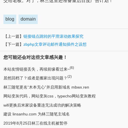
交给老板。对了，林三这里还准备重启百度广告计划！
blog
domain
【上一篇】
链接锚点跳转的平滑滚动效果探究
【下一篇】
zbphp文章评论邮件通知插件之设想
您可能还会对这些文章感兴趣！
(6)
本站友情链接丢失，再续前缘看过来~
(2)
居然回档了？或者是搬家出现问题？
林三随笔更名“木本无心”并启用新域名 mbwx.ren
网站变灰代码，网站变灰css，typecho网站变灰教程
wifi更换后米家设备重连无法成功的解决策略
建设 linsanhu.com 为林三随笔主域名
2019年8月25日林三在线主机被暂停