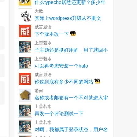
什么typecho居然还更新？多少年
了一直以为就
大致
实际上wordpress升级从不删文
件。不再使用
威言威语
下个版本改一下
上善若水
子主题还是挺好用的，用了就回不
去了
上善若水
可以再考虑安装一个halo
威言威语
你这到底有多少不同的网站
老何
名称或者邮箱有一个不对就进入审
核呀
上善若水
再发一个评论测试一下
上善若水
对啊，我都属于登录状态，用户名
和邮箱都没有单独输