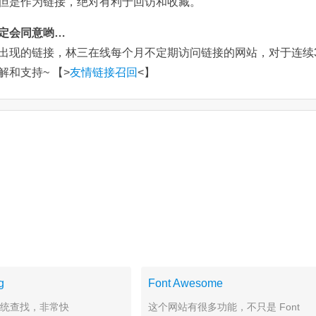
但是作为链接，绝对有利于回访和收藏。
定会同意哟…
出现的链接，林三在线每个月不定期访问链接的网站，对于连续3
和支持~ 【>
友情链接召回
<】
g
Font Awesome
s系统查找，非常快
这个网站有很多功能，不只是 Font