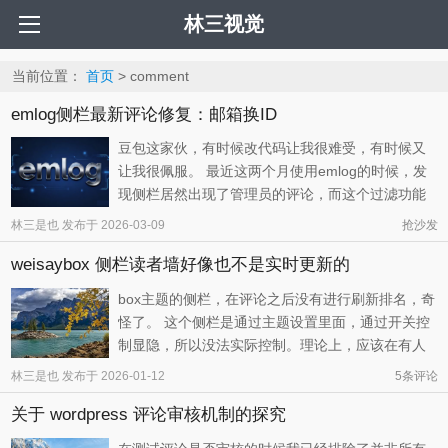
林三视觉
当前位置：
首页
> comment
emlog侧栏最新评论修复：邮箱换ID
豆包这家伙，有时候改代码让我很难受，有时候又
让我很佩服。 最近这两个月使用emlog的时候，发
现侧栏居然出现了管理员的评论，而这个过滤功能
早在去年就通过威兄的帮助已经实现了。于是就想
林三是也
发布于
2026-03-09
抢沙发
着肯定是系统的功能出现了变动，使得主题的相关
weisaybox 侧栏读者墙好像也不是实时更新的
代码也得更新逻辑。 上次威兄改好可用的代码是：
// 获取所有管理员邮箱 ...
box主题的侧栏，在评论之后没有进行刷新排名，奇
怪了。 这个侧栏是通过主题设置里面，通过开关控
制显隐，所以没法实际控制。理论上，应该在有人
评论之后刷新这个侧栏模块的数据，但是没有，而
林三是也
发布于
2026-01-12
5
条评论
且就算有多条评论审核通过，也依然没有动静。这
关于 wordpress 评论审核机制的探究
里面的逻辑，是有问题吗？ 记录一下，也许以后可
以搞定，也许只是我多想了，但 ...