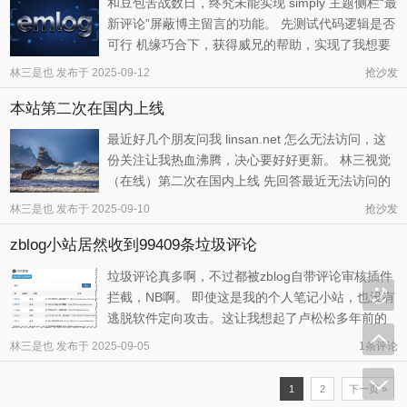
和豆包苦战数日，终究未能实现 simply 主题侧栏“最
新评论”屏蔽博主留言的功能。 先测试代码逻辑是否
可行 机缘巧合下，获得威兄的帮助，实现了我想要
的功能。具体分为两步来实现，首先是找到主题原
林三是也
发布于
2025-09-12
抢沙发
来的侧栏最新评论代码，在 module.php 文件中，
本站第二次在国内上线
（可以通过关键字搜索进行定位）具体是这段：
global $CACHE; $com_cac ...
最近好几个朋友问我 linsan.net 怎么无法访问，这
份关注让我热血沸腾，决心要好好更新。 林三视觉
（在线）第二次在国内上线 先回答最近无法访问的
原因：本站在百度云服务器上面进行了备案。至于
林三是也
发布于
2025-09-10
抢沙发
为什么要从香港服务器搬到国内，除了想试试配置
zblog小站居然收到99409条垃圾评论
更高的服务器外，也得益于百度云服务器的优惠力
度，不到30块就可以体验1年的 ...
垃圾评论真多啊，不过都被zblog自带评论审核插件
拦截，NB啊。 即使这是我的个人笔记小站，也没有
逃脱软件定向攻击。这让我想起了卢松松多年前的
外链工具，估计就是这么攻击别人的网站，通过这
林三是也
发布于
2025-09-05
1条评论
样的留言把自己网站的链接得以推广出去，果然还
是要验证码来区分机器人。 它站出现的垃圾评论较
1
2
下一页 »
少，可以看出zblog评论机制已 ...