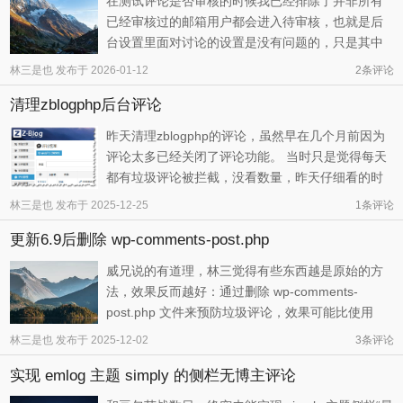
在测试评论是否审核的时候我已经排除了并非所有
已经审核过的邮箱用户都会进入待审核，也就是后
台设置里面对讨论的设置是没有问题的，只是其中
的机制，我们还没有摸清楚。于是我又换了两个邮
林三是也
发布于
2026-01-12
2
条评论
箱进行测试，得出更多的结论… 第二条评论是否会
清理zblogphp后台评论
进入待审的因素探究 后台设置，选择讨论，评论显
示之前“评论者先前须有评论 ...
昨天清理zblogphp的评论，虽然早在几个月前因为
评论太多已经关闭了评论功能。 当时只是觉得每天
都有垃圾评论被拦截，没看数量，昨天仔细看的时
候，发现居然有将近10w个评论，简直就是被评论
林三是也
发布于
2025-12-25
1条评论
输出工具当做垃圾场了，这不禁让我想起了卢松松
更新6.9后删除 wp-comments-post.php
童鞋的外链发布工具，很可能就是通过一种工具向
可评论网站发表评论，最终达到所谓 ...
威兄说的有道理，林三觉得有些东西越是原始的方
法，效果反而越好：通过删除 wp-comments-
post.php 文件来预防垃圾评论，效果可能比使用
akismet 更好。之前也是跟我说过一次，我不以为
林三是也
发布于
2025-12-02
3
条评论
然，毕竟有插件，没有痛苦，也就几十条… 之所以
实现 emlog 主题 simply 的侧栏无博主评论
现在准备这么做，并观察效果，1是考虑到跟随大师
脚步，2是操作成本确实不高，每 ...