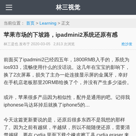
林三视觉
当前位置：
首页
>
Learning
> 正文
苹果市场的下坡路，ipadmini2系统还原有感
林三是也
发布于
2020-03-05
2,813 次浏览
抢沙发
前面买了ipadmini2已经四五年，1800RMB入手的，系统为
ios933，流畅使用什么的没话说。这几年在宝宝的影响下，
换了2次屏幕，损失了主办一处连接显示屏的金属牙，幸好
在手机店老板那里20RMB给换了个，并没有产生多少溢价。
或许，苹果很多产品因为相似性，配件是通用的吧。记得我
iphonese马达坏掉后就换了iphone5的…
今天这篇更新要说的是，还原后很多东西不是我想的那样
了。因为之前有越狱，半越狱，所以不能随便还原，需要清
楚越狱，要在 cydia 里面下载个橡皮擦工具 cydia eraser 来