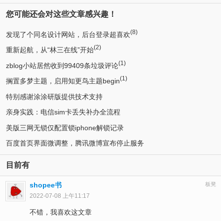
您可能还会对这些文章感兴趣！
(8)
发现了个同名设计网站，后台登录超喜欢
(2)
重新起航，从“林三在线”开始
(1)
zblog小站居然收到99409条垃圾评论
(1)
搁置多梦主题，启用知更鸟主题begin
特别感谢涂涂研版提供技术支持
亲身实践：电信sim卡丢失补办全流程
美版三网无锁仅配置锁iphone解锁记录
百度首页界面微调整，腾讯微博宣布停止服务
目前有
shopee书
板凳
2022-07-08 上午11:17
不错，我喜欢这文章