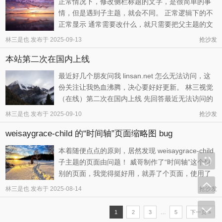
正常情况下，修改侧栏标题的文字，是很简单的事
情，但是遇到子主题，就会不同。 正常逻辑下的不
正常显示 通常需要改什么，就只需要把父主题的文
件复制到子主题来，但是林三这次修改侧栏却出现
林三是也
发布于
2025-09-13
抢沙发
了报错： Warning:
本站第二次在国内上线
include(includes/sidebar_tab.php): Failed to open
stream: No such file or directory in /www/wwwroo
最近好几个朋友问我 linsan.net 怎么无法访问，这
...
份关注让我热血沸腾，决心要好好更新。 林三视觉
（在线）第二次在国内上线 先回答最近无法访问的
原因：本站在百度云服务器上面进行了备案。至于
林三是也
发布于
2025-09-10
抢沙发
为什么要从香港服务器搬到国内，除了想试试配置
weisaygrace-child 的“时间轴”页面缩略图 bug
更高的服务器外，也得益于百度云服务器的优惠力
度，不到30块就可以体验1年的 ...
本着随便点点的原则，居然发现 weisaygrace-child
子主题的页面由问题！ 威哥制作了“时间轴”这个特
别的页面，我觉得挺好用，就弄了个页面，使用了
这个模板。 但是使用子主题的时候，居然发现他这
林三是也
发布于
2025-08-14
抢沙发
个页面使用的是相对地址，所以需要用的随机图是
子主题的对应位置，而我的子主题什么图片都没
1
2
3
…
5
下一页 »
有。即使没有请教 AI ，但是林 ...