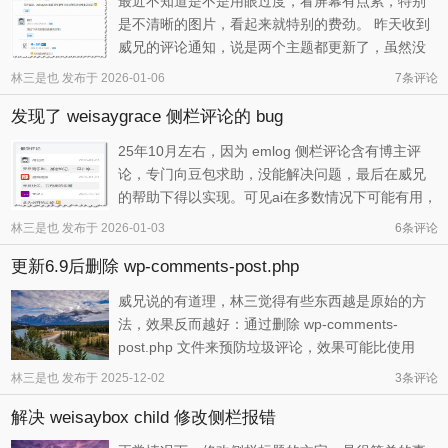
最近不知道是不是用眼过度，看屏幕有点累，特别
是不清晰的图片，看起来就特别的费劲。 昨天收到
威兄的评论通知，说是两个主题都更新了，虽然没
有我想象的那样完美（产生了新的问题），但是主
林三是也
发布于
2026-01-06
7
条评论
要功能都实现了，还是很开心的，算是2026年的惊
发现了 weisaygrace 侧栏评论的 bug
喜了，这里再次感谢威兄（威言威语）的无私奉
献。 直接进正题，看图片： 就是这 ...
25年10月左右，因为 emlog 侧栏评论含有博主评
论，专门向豆包求助，没能解决问题，最后在威兄
的帮助下得以实现。可见ai在多数情况下可能有用，
但是针对性的细节上，能力有限，需要使用者具备
林三是也
发布于
2026-01-03
6
条评论
相当的业务水平。也就是说，ai的发展还没有到真正
更新6.9后删除 wp-comments-post.php
可以解决大部分问题的时候，而平时小问题让它来
提供方案，确实是方便的。 今天 ...
威兄说的有道理，林三觉得有些东西越是原始的方
法，效果反而越好：通过删除 wp-comments-
post.php 文件来预防垃圾评论，效果可能比使用
akismet 更好。之前也是跟我说过一次，我不以为
林三是也
发布于
2025-12-02
3
条评论
然，毕竟有插件，没有痛苦，也就几十条… 之所以
解决 weisaybox child 修改侧栏报错
现在准备这么做，并观察效果，1是考虑到跟随大师
脚步，2是操作成本确实不高，每 ...