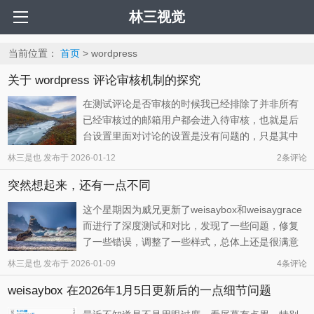
林三视觉
当前位置：
首页
> wordpress
关于 wordpress 评论审核机制的探究
在测试评论是否审核的时候我已经排除了并非所有
已经审核过的邮箱用户都会进入待审核，也就是后
台设置里面对讨论的设置是没有问题的，只是其中
的机制，我们还没有摸清楚。于是我又换了两个邮
林三是也
发布于
2026-01-12
2
条评论
箱进行测试，得出更多的结论… 第二条评论是否会
突然想起来，还有一点不同
进入待审的因素探究 后台设置，选择讨论，评论显
示之前“评论者先前须有评论 ...
这个星期因为威兄更新了weisaybox和weisaygrace
而进行了深度测试和对比，发现了一些问题，修复
了一些错误，调整了一些样式，总体上还是很满意
的，主题在进步，我的认识也在提高，明天亦是充
林三是也
发布于
2026-01-09
4
条评论
满了期待的说。 1、侧栏评论未过滤博主评论 这个
weisaybox 在2026年1月5日更新后的一点细节问题
问题经威兄提醒，是我的问题，我的后台邮箱和用
户邮箱不同导致的，系统是根据后 ...