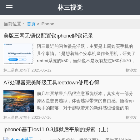
林三视觉
当前位置：
首页
> iPhone
美版三网无锁仅配置锁iphone解锁记录
阿三最近的闲鱼很是活跃，主要是上周购买手机的
几个事情。1是想着搞个安卓机皇作备用机，研究了
redmi系统的k50，当然也不是没有想过k60和k70，
只是价格太贵，没到购买的时机。2是最终选择了商
林三是也
发布于
2025-05-12
抢沙发
人，购买了美版的配置锁机器，没有选择卡贴机是
A7处理器完美降级工具leetdown使用心得
因为硬件上的变数太多，深入研究的必要性不大。
红米k系列的机器还是很有竞争力 ...
前几年买苹果产品很注意系统版本，其实有一部分
原因是想要越狱，体会越狱带来的自由感。随着pp
助手的陨落，对于越狱带来的新鲜感也慢慢的消
失。后来虽然也有i4助手提供越狱工具，提供破解软
林三是也
发布于
2023-07-16
抢沙发
件，但收敛了很多，不仅可用的趣味插件、软件有
iphone6基于ios11.0.3越狱后平刷的探索（上）
限，就连爱奇艺也能够检测扫越狱信息，然后打击
用户。于是停止折腾了许久… ...