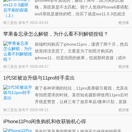
iphone6去年退役的，服役了两年，因为买的比较
晚，系统算是不太匹配。我个人觉得iPhone6要搭配
ios9系统是最快的吧，但买了就是ios11.0.3也就没
法了。因为无聊而进行了越狱，现在要恢复系统，
林三是也
发布于
2021-03-01
抢沙发
就必须先清除越狱，否则会出现很多的问题，所以
苹果备忘录怎么解锁，为什么看不到解锁按钮？
就开始了平刷的探索。 林三这里使用的是 Electra
来进行越狱的，爱思可以直接安 ...
前端时间购买了iphone11pro，潇洒了两个月，然后
就觉得没意思了。主要是为了拍照才购买的
iphone11，但是拍照的效果，也就那样直接（或许
是我个人操作问题），想着放在自己手里用的不
林三是也
发布于
2020-09-17
抢沙发
多，很浪费，就打算卖掉，最后在闲鱼给处理了。
1代SE被迫升级与11pro转手卖出
总共亏损350RMB左右，电量从100%被我用到
92%，也算是值回票价了吧。然后重新回归小屏se
看了各种评测的结论，11pro真香吸引着我，尤其在
手 ...
有拍照需求的时候。某些知名摄影师使用11pro后对
齐很是赞赏，让林三有了放弃单反/微单计划，直接
购买高性能手机的念头，最终有了5080购机。 然而
林三是也
发布于
2020-08-21
抢沙发
事实并非如此，实际使用中发现，手机还是无法取
iPhone11Pro闲鱼购机和收获验机心得
代单反，这个和知乎的问答是一致的。 想着这5k的
手机在我手中，只是接听拨打 ...
原先打算是暑假带家里人旅游买个保值的拍照手