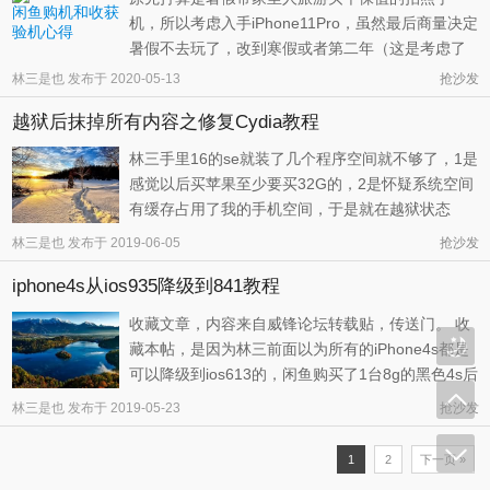
机，所以考虑入手iPhone11Pro，虽然最后商量决定
暑假不去玩了，改到寒假或者第二年（这是考虑了
疫情原因，安全健康最重要嘛）。但是iPhone11Pro
林三是也
发布于
2020-05-13
抢沙发
的购买没有停下来… 买什么版本的iPhone11Pro划
越狱后抹掉所有内容之修复Cydia教程
算，在哪里买划算？ 如果是全新未激活，目前主流
是美版的便宜点，但是不好买 ...
林三手里16的se就装了几个程序空间就不够了，1是
感觉以后买苹果至少要买32G的，2是怀疑系统空间
有缓存占用了我的手机空间，于是就在越狱状态
下，无知的冒了风险抹除了所有数据。 老天保佑，
林三是也
发布于
2019-06-05
抢沙发
手机并没有白苹果，顺利的还原了，当然越狱的图
iphone4s从ios935降级到841教程
标还在。使用爱思重新进行越狱后发现在用户那里
看不到任何的东西，也安装不了任何 ...
收藏文章，内容来自威锋论坛转载贴，传送门。 收
藏本帖，是因为林三前面以为所有的iPhone4s都是
可以降级到ios613的，闲鱼购买了1台8g的黑色4s后
发现并不能，但是意外知道任何4s都可以降级到
林三是也
发布于
2019-05-23
抢沙发
ios841的，该版本可以越狱。 绕过苹果验证，简单
几步降级至IOS8，原理：重新配置系统版本描述以
1
2
下一页 »
欺骗软件更新机制，理论上支持所 ...