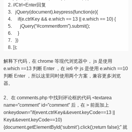
//Ctrl+Enter回复
jQuery(document).keypress(function(e){
if
(e.ctrlKey && e.which ==
13
|| e.which ==
10
) {
jQuery(
“#commentform”
).submit();
}
})
});
解释下代码，在 chrome 等现代浏览器中， js 是使用
e.which ==13 判断 Enter ，在 ie6 中 js 是使用 e.which ==10
判断 Enter ，所以这里同时使用两个方案，兼容更多浏览
器。
2、在 comments.php 中找到评论框的代码 <textarea
name=”comment” id=”comment” 后，在 > 前面加上
onkeydown=”if(event.ctrlKey&&event.keyCode==13 ||
Key&&event.keyCode==10)
{document.getElementById(‘submit’).click();return false};” 就