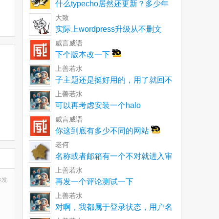
什么typecho居然还更新？多少年
了一直以为就
大致
实际上wordpress升级从不删文
件。不再使用
威言威语
下个版本改一下
上善若水
子主题还是挺好用的，用了就回不
去了
上善若水
可以再考虑安装一个halo
威言威语
你这到底有多少不同的网站
老何
名称或者邮箱有一个不对就进入审
核呀
上善若水
沙发
再发一个评论测试一下
上善若水
对啊，我都属于登录状态，用户名
和邮箱都没有单独输