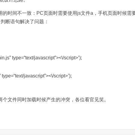
用的时间不一致：PC页面时需要使用js文件a，手机页面时候需
个判断语句解决了问题：
n.js” type=“text/javascript”><\/script>’);
 type=“text/javascript”><\/script>’);
决两个文件同时加载时候产生的冲突，各位看官见笑。