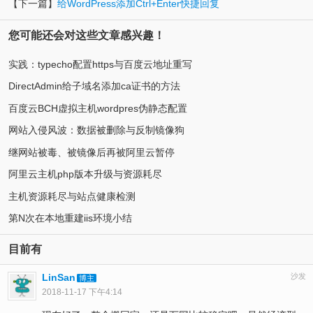
【下一篇】
给WordPress添加Ctrl+Enter快捷回复
您可能还会对这些文章感兴趣！
实践：typecho配置https与百度云地址重写
DirectAdmin给子域名添加ca证书的方法
百度云BCH虚拟主机wordpres伪静态配置
网站入侵风波：数据被删除与反制镜像狗
继网站被毒、被镜像后再被阿里云暂停
阿里云主机php版本升级与资源耗尽
主机资源耗尽与站点健康检测
第N次在本地重建iis环境小结
目前有
LinSan
沙发
博主
2018-11-17 下午4:14