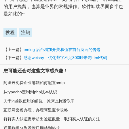
的用户挽留，也算是业界的常规操作。软件卸载界面多半也
是如此的~
教程
注销
【上一篇】
emlog 后台增加开关和值在前台页面的传递
【下一篇】
感谢weisay：优化截字不足300时未去html代码
您可能还会对这些文章感兴趣！
阿里云免费企业邮箱如何配置smtp
从typecho定制到php版本认识
关于jq函数使用的前提，原来是jq迷你库
互联网套餐办理，办理阿里宝卡攻略
钉钉实人认证提示超出验证数量，取消实人认证的方法
巧用数据分列设置日期特别格式