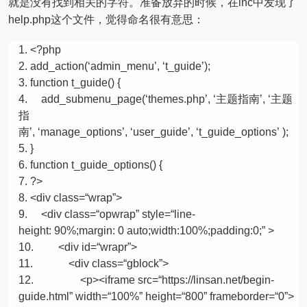
就是没有找到相关的字符。准备放弃的时候，在inc中发现了
help.php这个文件，觉得命名很有意思：
<?php
add_action(‘admin_menu’, ‘t_guide’);
function
t_guide() {
add_submenu_page(‘themes.php’, ‘主题指南’, ‘主题
指
南’, ‘manage_options’, ‘user_guide’, ‘t_guide_options’ );
}
function
t_guide_options() {
?>
<div
class
=
“wrap”
>
<div
class
=
“opwrap”
style=
“line-
height: 90%;margin: 0 auto;width:100%;padding:0;”
>
<div id=
“wrapr”
>
<div
class
=
“gblock”
>
<p><iframe src=
“https://linsan.net/begin-
guide.html”
width=
“100%”
height=
“800”
frameborder=
“0”
>