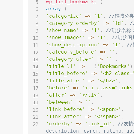
wp_list_bookmarks
(
array
(
'categorize'
=>
'1'
,
//链接分
'category_orderby'
=>
'id'
,
/
'show_name'
=>
'1'
,
//链接名称
'show_images'
=>
'1'
,
//链接图
'show_description'
=>
'1'
,
/
'category_before'
=>
''
,
'category_after'
=>
''
,
'title_li'
=>
__
(
'Bookmarks'
)
'title_before'
=>
'<h2 class=
'title_after'
=>
'</h2>'
,
'before'
=>
'<li class="links
'after'
=>
'</li>'
,
'between'
=>
''
,
'link_before'
=>
'<span>'
,
'link_after'
=>
'</span>'
,
'orderby'
=>
'link_id'
,
//友情
description、owner、rating、up