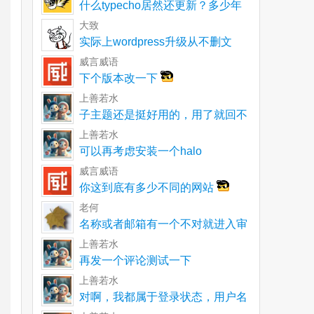
什么typecho居然还更新？多少年
了一直以为就
大致
实际上wordpress升级从不删文
件。不再使用
威言威语
下个版本改一下
上善若水
子主题还是挺好用的，用了就回不
去了
上善若水
可以再考虑安装一个halo
威言威语
你这到底有多少不同的网站
老何
名称或者邮箱有一个不对就进入审
核呀
上善若水
再发一个评论测试一下
上善若水
对啊，我都属于登录状态，用户名
和邮箱都没有单独输