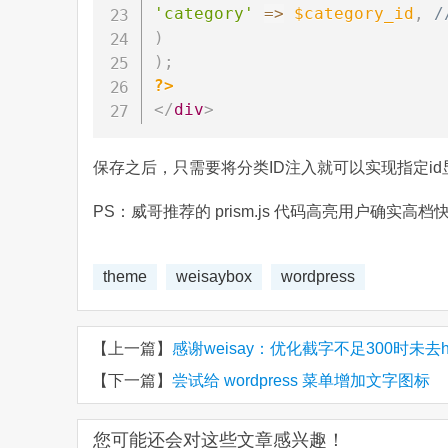
'category'
=>
$category_id
,
/
)
)
;
?>
</
div
>
保存之后，只需要将分类ID注入就可以实现指定i
PS：威哥推荐的 prism.js 代码高亮用户确实高
theme
weisaybox
wordpress
【上一篇】
感谢weisay：优化截字不足300时未去h
【下一篇】
尝试给 wordpress 菜单增加文字图标
您可能还会对这些文章感兴趣！