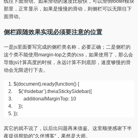
线往下面滑动。如果滑动的速度比较快，可以滑倒footer模块
那里，正常显示，如果是慢慢的滑动，则侧栏可以无限往下
面滑动。
侧栏跟随效果实现必须要注意的位置
一是js里面要写完成的侧栏类名称，必要正确；二是侧栏的
这个类不能使用margin-top之类的css，如果使用了，那么会
导致js计算高度的时候，永远计算不到底部，速度够慢的滑
动会无限进行下去。
$(document).ready(
function
() {
$(‘#sidebar’).theiaStickySidebar({
additionalMarginTop: 10
});
});
其它的就不说了，以后出问题再来借鉴。这里顺便感谢下半
夜提供帮助的”久伴博客“，果然是大师。