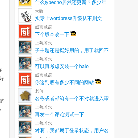
什么typecho居然还更新？多少年
了一直以为就
大致
实际上wordpress升级从不删文
件。不再使用
威言威语
下个版本改一下
上善若水
子主题还是挺好用的，用了就回不
去了
上善若水
可以再考虑安装一个halo
在
威言威语
好
你这到底有多少不同的网站
老何
名称或者邮箱有一个不对就进入审
下的
核呀
上善若水
修
再发一个评论测试一下
上善若水
对啊，我都属于登录状态，用户名
和邮箱都没有单独输