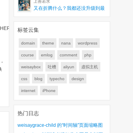
上善若水
又在折腾什么？我都还没升级到最
新版，有些问题要解
HERE
option_name = ‘home’
OR
option_name = ‘siteurl’;
标签云集
domain
theme
nana
wordpress
course
emlog
comment
php
，
weisaybox
吐槽
aliyun
虚拟主机
换
css
blog
typecho
design
internet
iPhone
热门日志
weisaygrace-child 的“时间轴”页面缩略图