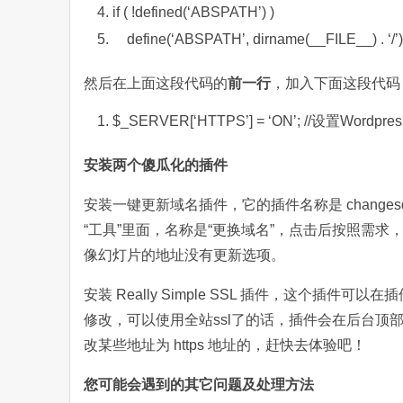
if
( !defined(‘ABSPATH’) )
define(‘ABSPATH’, dirname(__FILE__) . ‘/’)
然后在上面这段代码的
前一行
，加入下面这段代码
$_SERVER[‘HTTPS’] = ‘ON’;
//设置Wordpr
安装两个傻瓜化的插件
安装一键更新域名插件，它的插件名称是 change
“工具”里面，名称是“更换域名”，点击后按照需求，将
像幻灯片的地址没有更新选项。
安装 Really Simple SSL 插件，这个插
修改，可以使用全站ssl了的话，插件会在后台顶部提醒你的
改某些地址为 https 地址的，赶快去体验吧！
您可能会遇到的其它问题及处理方法