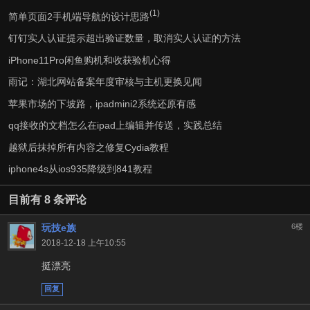
(1)
简单页面2手机端导航的设计思路
钉钉实人认证提示超出验证数量，取消实人认证的方法
iPhone11Pro闲鱼购机和收获验机心得
雨记：湖北网站备案年度审核与主机更换见闻
苹果市场的下坡路，ipadmini2系统还原有感
qq接收的文档怎么在ipad上编辑并传送，实践总结
越狱后抹掉所有内容之修复Cydia教程
iphone4s从ios935降级到841教程
目前有 8 条评论
玩技e族
6楼
2018-12-18 上午10:55
挺漂亮
回复