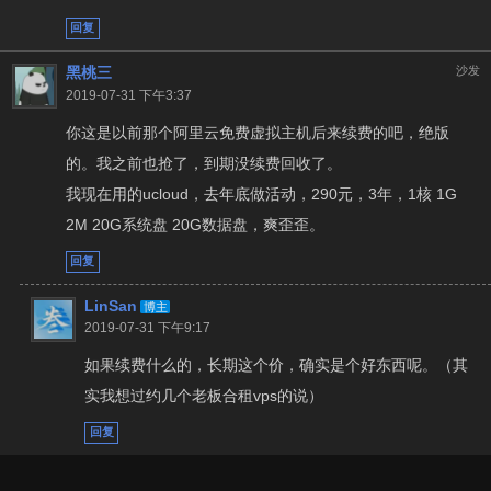
回复
黑桃三
沙发
2019-07-31 下午3:37
你这是以前那个阿里云免费虚拟主机后来续费的吧，绝版
的。我之前也抢了，到期没续费回收了。
我现在用的ucloud，去年底做活动，290元，3年，1核 1G
2M 20G系统盘 20G数据盘，爽歪歪。
回复
LinSan
博主
2019-07-31 下午9:17
如果续费什么的，长期这个价，确实是个好东西呢。（其
实我想过约几个老板合租vps的说）
回复