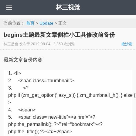
林三视觉
当前位置：
首页
>
Update
> 正文
begins主题最新文章侧栏小工具修改前备份
林三是也
发布于
2019-08-04
3,350 次浏览
抢沙发
最新文章备份内容
<li>
<span
class
=
“thumbnail”
>
<?
php
if
(zm_get_option(‘lazy_s’)) { zm_thumbnail_h(); }
else
{
>
</span>
<span
class
=
“new-title”
><a href=
“<?
php the_permalink(); ?>”
rel=
“bookmark”
><?
php the_title(); ?></a></span>