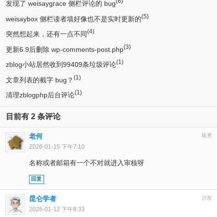
(6)
发现了 weisaygrace 侧栏评论的 bug
(5)
weisaybox 侧栏读者墙好像也不是实时更新的
(4)
突然想起来，还有一点不同
(3)
更新6.9后删除 wp-comments-post.php
(1)
zblog小站居然收到99409条垃圾评论
(1)
文章列表的截字 bug？
(1)
清理zblogphp后台评论
目前有 2 条评论
老何
板凳
2026-01-15 下午7:10
名称或者邮箱有一个不对就进入审核呀
回复
昆仑学者
沙发
2026-01-12 下午8:33