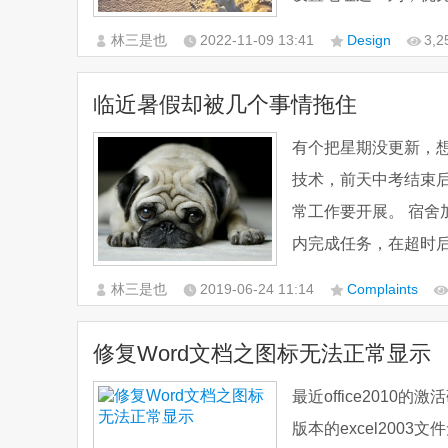
林三是也
2022-11-09
13:41
Design
3,
临近暑假却被几个事情拖住
有个把星期没更新，
技术，前天中考结束
常工作要开展。 宿舍加装防盗窗户，老板在10天前就接受定做防盗窗，并越好1个星期
内完成任务，在超时后
林三是也
2019-06-24
11:14
Complaints
修复Word文档之图标无法正常显示
最近office2010
版本的excel200