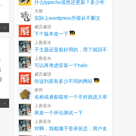
什么typecho居然还更新？多少年
，
了一直以为就
大致
实际上wordpress升级从不删文
件。不再使用
威言威语
Read more
下个版本改一下
上善若水
子主题还是挺好用的，用了就回不
去了
上善若水
个
可以再考虑安装一个halo
结
威言威语
导
你这到底有多少不同的网站
老何
名称或者邮箱有一个不对就进入审
Read more
核呀
上善若水
再发一个评论测试一下
上善若水
对啊，我都属于登录状态，用户名
和邮箱都没有单独输