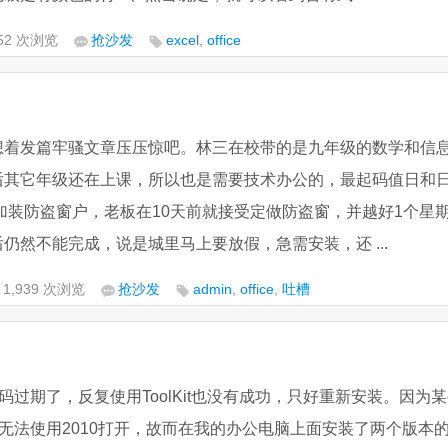
252 次浏览
抢沙发
excel
,
office
想着发篇牢骚文章压压惊吧。林三在校带的是九年级的数学和信
后其它年级还在上课，所以也是需要技术办公的，最起码值日和
仍然不能完成，说是城里马上要放假，急需安装，还 ...
1,939 次浏览
抢沙发
admin
,
office
,
吐槽
的激活码过期了，反复使用ToolKit也没有成功，只好重新安装。因为
3文件无法使用2010打开，故而在我的办公电脑上面安装了两个版本