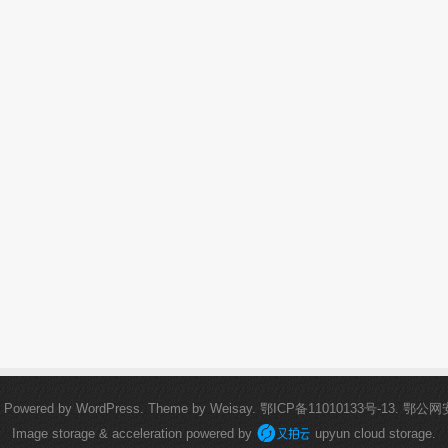
.
Powered by
WordPress
. Theme by
Weisay
.
鄂ICP备11010133号-13
.
鄂公网安备
Image storage & acceleration powered by
upyun cloud storage.