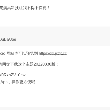
充满高科技让我不得不仰视！
OuBa/Joe
可以预览到 https://xx.jczx.cc
网盘下载这个主题20220330版：
9OV0RznZV_0hw
App，操作更方便哦