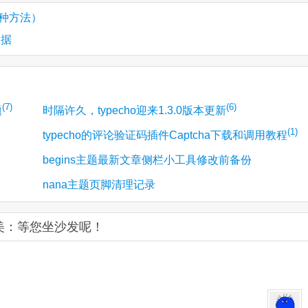
3种方法）
数据
(7)
(6)
题
时隔许久，typecho迎来1.3.0版本更新
(1)
typecho的评论验证码插件Captcha下载和调用教程
begins主题最新文章侧栏小工具修改前备份
nana主题页脚清理记录
完美：等您坐沙发呢！