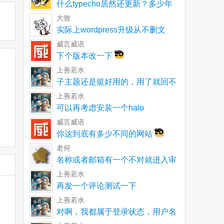
什么typecho居然还更新？多少年
了一直以为就
大致
实际上wordpress升级从不删文
件。不再使用
威言威语
下个版本改一下
上善若水
子主题还是挺好用的，用了就回不
去了
上善若水
可以再考虑安装一个halo
威言威语
你这到底有多少不同的网站
老何
名称或者邮箱有一个不对就进入审
核呀
上善若水
再发一个评论测试一下
上善若水
对啊，我都属于登录状态，用户名
和邮箱都没有单独输