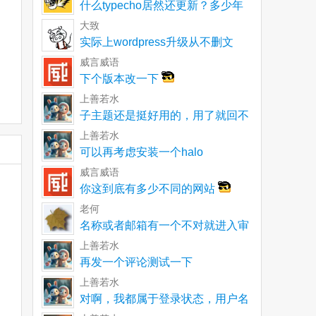
什么typecho居然还更新？多少年
了一直以为就
大致
实际上wordpress升级从不删文
件。不再使用
威言威语
下个版本改一下
上善若水
子主题还是挺好用的，用了就回不
去了
上善若水
可以再考虑安装一个halo
威言威语
你这到底有多少不同的网站
老何
名称或者邮箱有一个不对就进入审
核呀
上善若水
再发一个评论测试一下
上善若水
对啊，我都属于登录状态，用户名
和邮箱都没有单独输