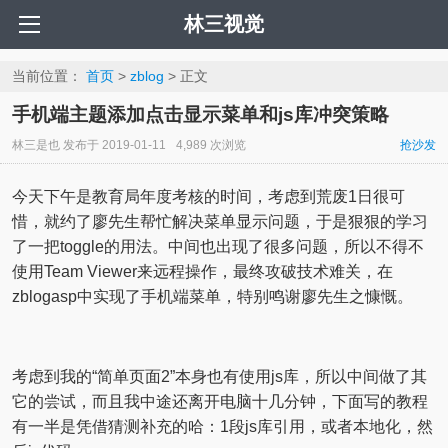
林三视觉
当前位置：
首页
>
zblog
> 正文
手机端主题添加点击显示菜单和js库冲突策略
林三是也
发布于
2019-01-11
4,989 次浏览
抢沙发
今天下午是教育局年度考核的时间，考虑到荒废1日很可
惜，就约了廖先生帮忙解决菜单显示问题，于是狠狠的学习
了一把toggle的用法。中间也出现了很多问题，所以不得不
使用Team Viewer来远程操作，最终攻破技术难关，在
zblogasp中实现了手机端菜单，特别鸣谢廖先生之慷慨。
考虑到我的“简单页面2”本身也有使用js库，所以中间做了其
它的尝试，而且我中途还离开电脑十几分钟，下面写的教程
有一半是凭借猜测补充的哈：1段js库引用，或者本地化，然