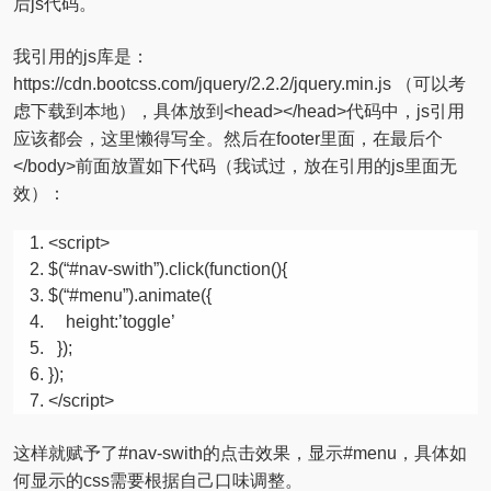
后js代码。
我引用的js库是：
https://cdn.bootcss.com/jquery/2.2.2/jquery.min.js （可以考
虑下载到本地），具体放到<head></head>代码中，js引用
应该都会，这里懒得写全。然后在footer里面，在最后个
</body>前面放置如下代码（我试过，放在引用的js里面无
效）：
<script>
$(
“#nav-swith”
).click(function(){
$(
“#menu”
).animate({
height:’toggle’
});
});
</script>
这样就赋予了#nav-swith的点击效果，显示#menu，具体如
何显示的css需要根据自己口味调整。