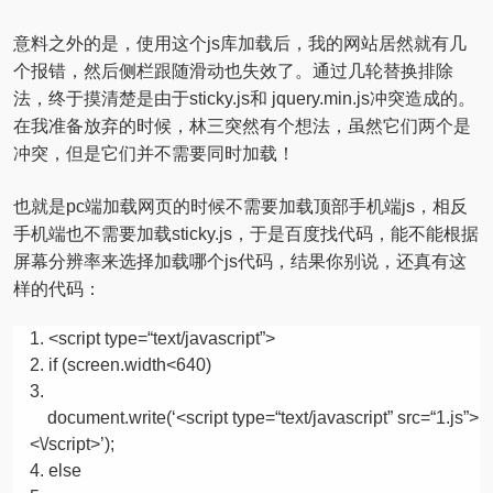
意料之外的是，使用这个js库加载后，我的网站居然就有几
个报错，然后侧栏跟随滑动也失效了。通过几轮替换排除
法，终于摸清楚是由于sticky.js和 jquery.min.js冲突造成的。
在我准备放弃的时候，林三突然有个想法，虽然它们两个是
冲突，但是它们并不需要同时加载！
也就是pc端加载网页的时候不需要加载顶部手机端js，相反
手机端也不需要加载sticky.js，于是百度找代码，能不能根据
屏幕分辨率来选择加载哪个js代码，结果你别说，还真有这
样的代码：
<script type=
“text/javascript”
>
if
(screen.width<
640
)
document.write(‘<script type=
“text/javascript”
src=
“1.js”
>
<\/script>’);
else