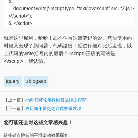
document.write(‘<script type=
“text/javascript”
src=
“2.js”
>
<\/script>’);
</script>
就是这里犀利，哈哈！忍不住写这篇笔记的说。然后使用的
时候又出现了新问题，代码溢出！经过仔细对比后发现，以
上代码的write括号内的最后个<script>正确的写法是
<
\
/script>，我认输。
jquery
zblogasp
【上一篇】
qq邮箱评论邮件回复故障之探究
【下一篇】
农历新年首更之百度收录发现
您可能还会对这些文章感兴趣！
链接锚点跳转的平滑滚动效果探究