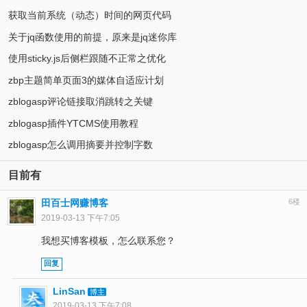
获取当前系统（动态）时间的网页代码
关于jq函数使用的前提，原来是jq迷你库
使用sticky.js后侧栏跟随不正常之优化
zbp主题简单页面3的媒体自适应计划
zblogasp评论链接取消跳转之关键
zblogasp插件YTCMS使用教程
zblogasp怎么调用摘要并控制字数
目前有
田百士网赚博客
6楼
2019-03-13 下午7:05
我想买博客模板，怎么联系您？
回复
LinSan
博主
2019-03-13 下午7:08