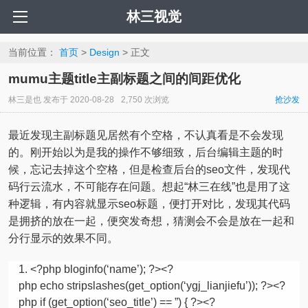
林三视觉
当前位置：
首页
>
Design
> 正文
mumu主题title主副标题之间的间距优化
林三是也
发布于
2020-08-28
2,750 次浏览
抢沙发
最近发现主副标题见居然有个空格，不认真看是不会发现
的。刚开始以为是我的操作不够细致，后台编辑主题的时
候，忘记去掉这个空格，但是检查后台的seo文件，发现代
码行云流水，不可能存在问题。想起“林三在线”也是用了这
种逻辑，有内容就显示seo标题，便打开对比，发现其代码
是拥挤的放在一起，便突发奇想，猜测会不会是放在一起和
分行显示的效果不同。
<?php bloginfo(‘name’); ?><?
php
echo
stripslashes
(get_option(‘ygj_lianjiefu’)); ?><?
php
if
(get_option(‘seo_title’) ==
”
) { ?><?