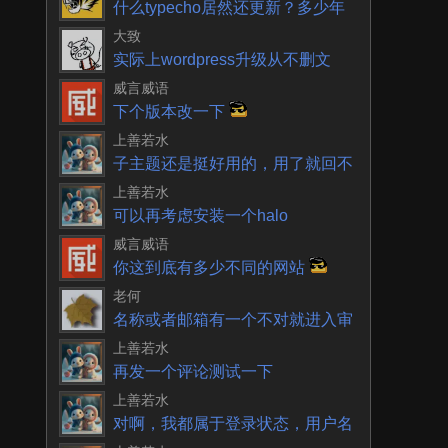
什么typecho居然还更新？多少年
了一直以为就
大致
实际上wordpress升级从不删文
件。不再使用
威言威语
下个版本改一下
上善若水
子主题还是挺好用的，用了就回不
去了
上善若水
可以再考虑安装一个halo
威言威语
你这到底有多少不同的网站
老何
名称或者邮箱有一个不对就进入审
核呀
上善若水
再发一个评论测试一下
上善若水
对啊，我都属于登录状态，用户名
和邮箱都没有单独输