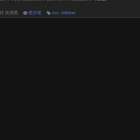
782 次浏览
抢沙发
css
,
sidebar