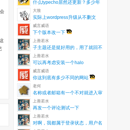
什么typecho居然还更新？多少年
了一直以为就
大致
会
实际上wordpress升级从不删文
件。不再使用
威言威语
下个版本改一下
这
上善若水
子主题还是挺好用的，用了就回不
把
去了
上善若水
可以再考虑安装一个halo
威言威语
你这到底有多少不同的网站
老何
名称或者邮箱有一个不对就进入审
核呀
上善若水
再发一个评论测试一下
上善若水
对啊，我都属于登录状态，用户名
和邮箱都没有单独输