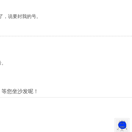
了，说要封我的号。
号。
：等您坐沙发呢！