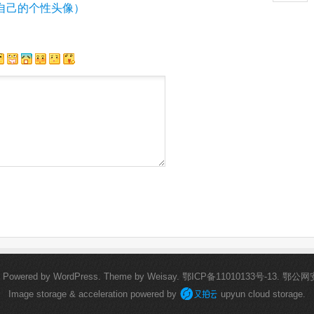
自己的个性头像）
.
Powered by
WordPress
. Theme by
Weisay
.
鄂ICP备11010133号-13
.
鄂公网安备
Image storage & acceleration powered by
upyun cloud storage.