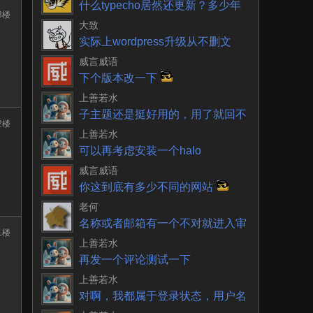
什么typecho居然还更新？多少年
3楼
了一直以为就
大致
实际上wordpress升级从不删文
件。不再使用
威言威语
下个版本改一下
上善若水
子主题还是挺好用的，用了就回不
2楼
去了
上善若水
可以再考虑安装一个halo
威言威语
你这到底有多少不同的网站
老何
名称或者邮箱有一个不对就进入审
1楼
核呀
上善若水
再发一个评论测试一下
上善若水
对啊，我都属于登录状态，用户名
和邮箱都没有单独输