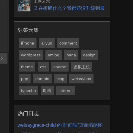
上善若水
又在折腾什么？我都还没升级到最
新版，有些问题要解
标签云集
iPhone
aliyun
comment
wordpress
emlog
nana
design
2
theme
css
course
虚拟主机
php
domain
blog
weisaybox
typecho
吐槽
internet
热门日志
weisaygrace-child 的“时间轴”页面缩略图