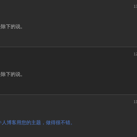
1
去除下的说。
1
去除下的说。
1
个叫江西养牛人博客用您的主题，做得很不错。