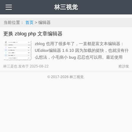
林三视觉
当前位置：
首页
> 编辑器
更换 zblog php 文章编辑器
zblog 也用了很多年了，一直都是富文本编辑器：
UEditor编辑器 1.6.10 因为加载的挺快，也就没有什
么想法，小毛病小 bug 忍忍也可以用。最近使用
typecho 和 emlog 比较多，所以 markdown 就用的
林三是也
发布于
2025-08-22
抢沙发
多，感觉实在是简单易用，果然是好东西的说，加
© 2017-2026 林三视觉.
上豆包等 AI 软件生成的内容是用 markdown 格式
的，于是就有了想法，对 zblog ...